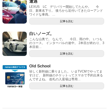
遭遇
LEXUS LC デリバリー開始してたんや。 今
日、新東名下り。 後ろから近付いてきたローアンド
ワイドな車両。 ...
記事を読む
白いノーズ。
こんな山奥で。 なんで。 今日、雨の中。 いつも
のコース。 インターバルの途中。 2本目が終わり、3
本目前...
記事を読む
Old School
珍しく新幹線に乗りました。 いまTVCMでやってま
すけど、 新幹線のチケットってスマホで予約出来る
んですよね。 改札の入退場は専用...
記事を読む