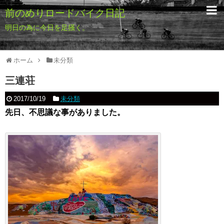
前のめりロードバイク日記
明日の為に今日を足掻く。
ホーム
未分類
三連荘
2017/10/19
未分類
先日、不思議な事がありました。