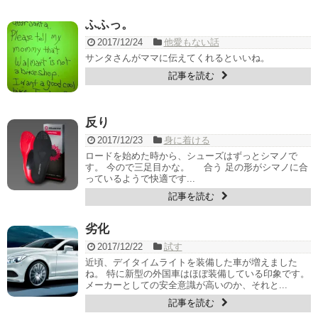
ふふっ。
2017/12/24
他愛もない話
サンタさんがママに伝えてくれるといいね。
記事を読む
反り
2017/12/23
身に着ける
ロードを始めた時から、シューズはずっとシマノで
す。 今ので三足目かな。 合う 足の形がシマノに合
っているようで快適です...
記事を読む
劣化
2017/12/22
試す
近頃、デイタイムライトを装備した車が増えました
ね。 特に新型の外国車はほぼ装備している印象です。
メーカーとしての安全意識が高いのか、それと...
記事を読む