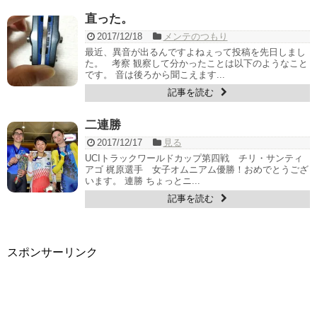
直った。
2017/12/18
メンテのつもり
最近、異音が出るんですよねぇって投稿を先日しまし
た。 考察 観察して分かったことは以下のようなこと
です。 音は後ろから聞こえます...
記事を読む
二連勝
2017/12/17
見る
UCIトラックワールドカップ第四戦 チリ・サンティ
アゴ 梶原選手 女子オムニアム優勝！おめでとうござ
います。 連勝 ちょっとニ...
記事を読む
スポンサーリンク