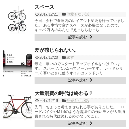
スペース
2017/12/21
他愛もない話
今日、会社で倉庫内のレイアウト変更を行っていまし
た。 ある事情で空きスペースが必要になったので。
キャパ 課内のみんなでえっちらおっち...
記事を読む
差が感じられない。
2017/12/20
試す
最近、寒いのでスタートアップオイルをつけていま
す。 スポーツバルムってメーカーです。 レッドシリ
ーズ 寒いときに使うオイルはレッドシリ...
記事を読む
大量消費の時代は終わる？
2017/12/19
他愛もない話
先日、ちょっと考えさせられる事がありました。 ロ
ードバイクやMTBのような趣味性の強いモノが大量消
費される時代は終わるのかなってこと...
記事を読む