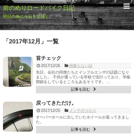
前のめりロードバイク日記
明日の為に今日を足掻く。
「
2017年12月
」
一覧
首チェック
2017/12/26
他愛もない話
先日、会社の同僚たちとインフルエンザの話題になり
ました。 子供が通っている学校で流行っており、学級
閉鎖をしているところもあるそうです。 ...
記事を読む
戻ってきただけ。
2017/12/25
メンテのつもり
オーバーホールに出していたホイールが返ってきまし
た。
記事を読む