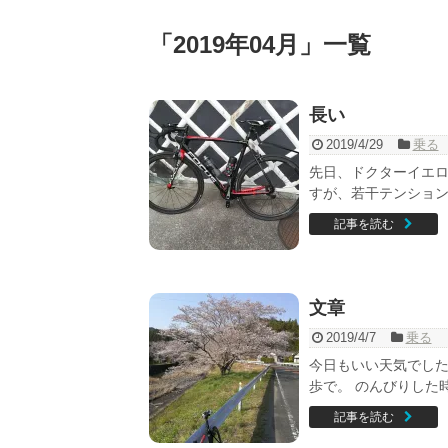
「
2019年04月
」
一覧
長い
2019/4/29
乗る
先日、ドクターイエロ
すが、若干テンション
記事を読む
文章
2019/4/7
乗る
今日もいい天気でした
歩で。 のんびりした時
記事を読む