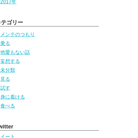
2017年
カテゴリー
メンテのつもり
乗る
他愛もない話
妄想する
未分類
見る
試す
身に着ける
食べる
witter
ツイート