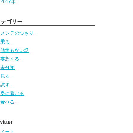
2017年
カテゴリー
メンテのつもり
乗る
他愛もない話
妄想する
未分類
見る
試す
身に着ける
食べる
witter
ツイート