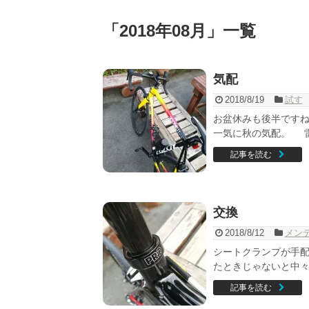
「
2018年08月
」
一覧
気配
2018/8/19
試す
お盆休みも後半ですね
一気に秋の気配。 雷雨
記事を読む
交換
2018/8/12
メン
シートクランプが手配
たときじゃないと中々や
記事を読む