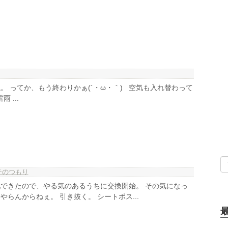
。 ってか、もう終わりかぁ(´・ω・｀) 空気も入れ替わって
 ...
テのつもり
できたので、やる気のあるうちに交換開始。 その気になっ
らんからねぇ。 引き抜く。 シートポス...