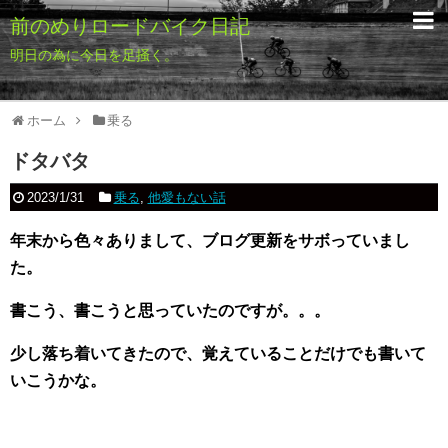
前のめりロードバイク日記
明日の為に今日を足掻く。
ホーム
乗る
ドタバタ
2023/1/31
乗る
,
他愛もない話
年末から色々ありまして、ブログ更新をサボっていまし
た。
書こう、書こうと思っていたのですが。。。
少し落ち着いてきたので、覚えていることだけでも書いて
いこうかな。