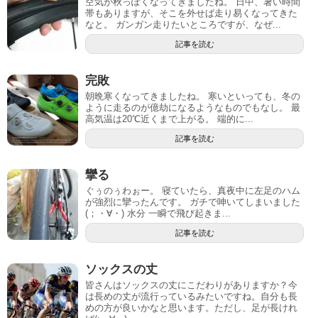
空気が秋っぽくなってきましたね。 日中、暑い時間
帯もありますが、そこを外せば走り易くなってきた
なと。 ガンガン走りたいところですが、なぜ...
記事を読む
完敗
朝晩寒くなってきましたね。 寒いといっても、冬の
ように走るのが億劫になるようなものでもなし。 最
高気温は20℃近くまで上がる。 端的に...
記事を読む
攣る
ぐぅのぅわぉー。 寝ていたら、真夜中に左足のハム
が強烈に攣ったんです。 ガチで呻いてしまいました
(；・∀・) 水分 一瞬で飛び起きま...
記事を読む
ソックスの丈
皆さんはソックスの丈にこだわりがありますか？今
は長めの丈が流行っているみたいですね。自分も長
めの方が良いかなと思います。ただし、足が長けれ