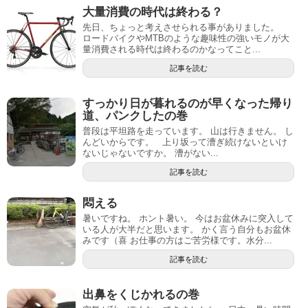
大量消費の時代は終わる？
先日、ちょっと考えさせられる事がありました。
ロードバイクやMTBのような趣味性の強いモノが大
量消費される時代は終わるのかなってこと...
記事を読む
すっかり日が暮れるのが早くなった帰り
道、パンクしたの巻
普段は平坦路を走っています。 山は行きません。 し
んどいからです。 上り坂って漕ぎ続けないといけ
ないじゃないですか。 漕がない...
記事を読む
悶える
暑いですね。 ホント暑い。 今はお盆休みに突入して
いる人が大半だと思います。 かく言う自分もお盆休
みです（喜 お仕事の方はご苦労様です。水分...
記事を読む
出鼻をくじかれるの巻