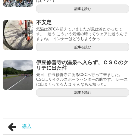
ば(;・∀・)
記事を読む
不安定
気温は20℃を超えていましたが風は冷たかったで
す。 迷う こういう気候の時ってウェアに迷うんで
すよね。 インナーはどうしようかっ...
記事を読む
伊豆修善寺の温泉へ入らず、ＣＳＣのク
リテに出た件
先日、伊豆修善寺にあるCSCへ行って来ました。
CSCはサイクルスポーツセンターの略です。 レース
に出まくってる人は そんなもん知っと...
記事を読む
導入