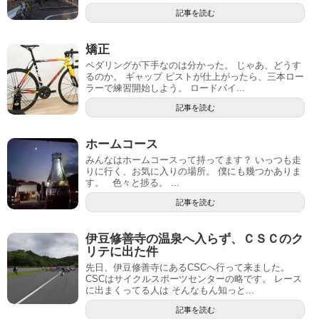
記事を読む
矯正
ペダリングが下手なのは分かった。 じゃあ、どうす
るのか。 ギャップ ピストが仕上がったら、三本ロー
ラーで練習開始しよう。 ロードバイ...
記事を読む
ホームコース
みんなはホームコースって持ってます？ いっつも走
りに行く、お気に入りの場所。 僕にも幾つかありま
す。 色々と捗る。 ...
記事を読む
伊豆修善寺の温泉へ入らず、ＣＳＣのク
リテに出た件
先日、伊豆修善寺にあるCSCへ行って来ました。
CSCはサイクルスポーツセンターの略です。 レース
に出まくってる人は そんなもん知っと...
記事を読む