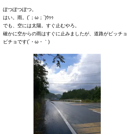
ぽつぽつぽつ。
はい。雨。(´；ω；`)ｳｩｩ
でも、空には太陽。すぐ止むやろ。
確かに空からの雨はすぐに止みましたが、道路がビッチョ
ビチョです(´・ω・｀)