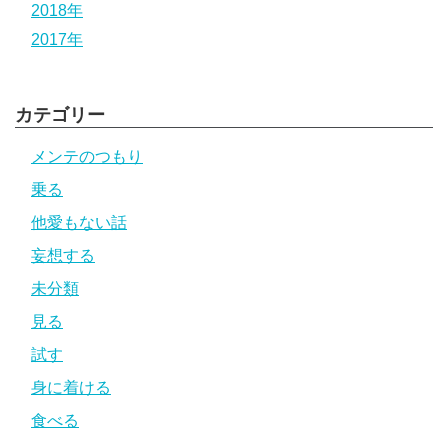
2018年
2017年
カテゴリー
メンテのつもり
乗る
他愛もない話
妄想する
未分類
見る
試す
身に着ける
食べる