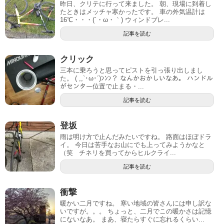
昨日、クリテに行って来ました。 朝、現場に到着し
たときはメッチャ寒かったです。 車の外気温計は
16℃・・・(´・ω・｀) ウィンドブレ...
記事を読む
クリック
三本に乗ろうと思ってピストを引っ張り出しまし
た。 ( ,,`･ω･´)ﾝﾝﾝ？ なんかおかしいなあ。 ハンドル
がセンター位置で止まる・...
記事を読む
登坂
雨は明け方で止んだみたいですね。 路面はほぼドラ
イ。 今日は苦手なお山にでも上ってみようかなと
（笑 チネリを買ってからヒルクライ...
記事を読む
衝撃
暖かい二月ですね。 寒い地域の皆さんには申し訳な
いですが。。。 ちょっと、二月でこの暖かさは記憶
にないなあ。 まあ、寝たらすぐに忘れるくらい...