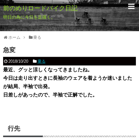
前のめりロードバイク日記
明日の為に今日を足掻く。
ホーム
乗る
急変
2018/10/20
乗る
最近、グッと涼しくなってきましたね。
今日は走り出すときに長袖のウェアを着ようか迷いました
が
結局、半袖で出発。
日差しがあったので、半袖で正解でした。
行先