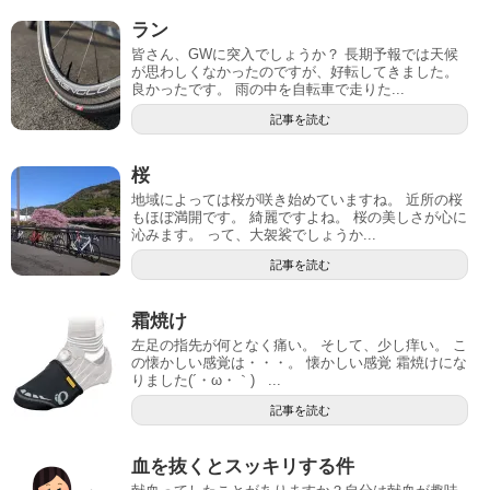
ラン
皆さん、GWに突入でしょうか？ 長期予報では天候
が思わしくなかったのですが、好転してきました。
良かったです。 雨の中を自転車で走りた...
記事を読む
桜
地域によっては桜が咲き始めていますね。 近所の桜
もほぼ満開です。 綺麗ですよね。 桜の美しさが心に
沁みます。 って、大袈裟でしょうか...
記事を読む
霜焼け
左足の指先が何となく痛い。 そして、少し痒い。 こ
の懐かしい感覚は・・・。 懐かしい感覚 霜焼けにな
りました(´・ω・｀) ...
記事を読む
血を抜くとスッキリする件