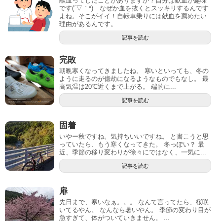
献血ってしたことがありますか？自分は献血が趣味
です(´▽｀*) なぜか血を抜くとスッキリするんです
よね。そこがイイ！自転車乗りには献血を薦めたい
理由があるんです。
記事を読む
完敗
朝晩寒くなってきましたね。 寒いといっても、冬の
ように走るのが億劫になるようなものでもなし。 最
高気温は20℃近くまで上がる。 端的に...
記事を読む
固着
いやー秋ですね。気持ちいいですね。 と書こうと思
っていたら、もう寒くなってきた。 冬っぽい？ 最
近、季節の移り変わりが徐々にではなく、一気に...
記事を読む
扉
先日まで、寒いなぁ。。。 なんて言ってたら、桜咲
いてるやん。 なんなら暑いやん。 季節の変わり目が
急すぎて、体がついていきません。 ...