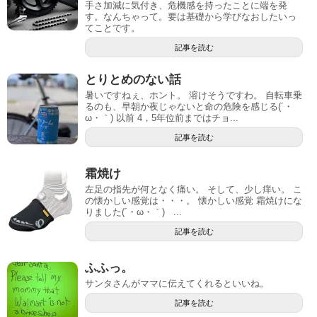
手さ加減に気付き、危機感を持ったことに端を発
す。なんちゃって。要は基礎から学びなおしたいっ
てことです。
記事を読む
とりとめのない話
暑いですねぇ、ホント。 溶けそうですわ。 自転車乗
るのも、早朝か夜じゃないと命の危険を感じる(´・
ω・｀) 以前 4，5年位前まではチョ...
記事を読む
霜焼け
左足の指先が何となく痛い。 そして、少し痒い。 こ
の懐かしい感覚は・・・。 懐かしい感覚 霜焼けにな
りました(´・ω・｀) ...
記事を読む
ふふっ。
サンタさんがママに伝えてくれるといいね。
記事を読む