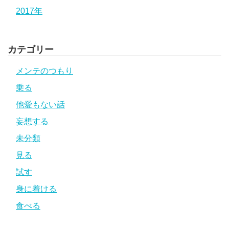
2017年
カテゴリー
メンテのつもり
乗る
他愛もない話
妄想する
未分類
見る
試す
身に着ける
食べる