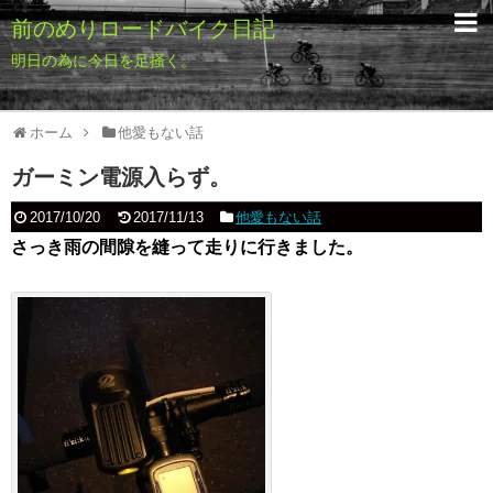
前のめりロードバイク日記
明日の為に今日を足掻く。
ホーム
他愛もない話
ガーミン電源入らず。
2017/10/20
2017/11/13
他愛もない話
さっき雨の間隙を縫って走りに行きました。