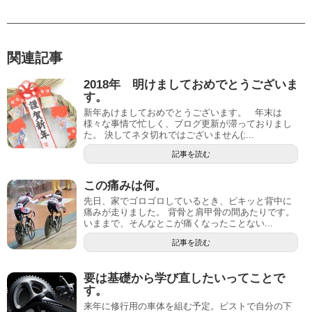
関連記事
2018年 明けましておめでとうございま
す。
新年あけましておめでとうございます。 年末は
様々な事情で忙しく、ブログ更新が滞っておりまし
た。 決してネタ切れではございません(;...
記事を読む
この痛みは何。
先日、家でゴロゴロしているとき、ピキッと背中に
痛みが走りました。 背骨と肩甲骨の間あたりです。
いままで、そんなとこが痛くなったことない...
記事を読む
要は基礎から学び直したいってことで
す。
来年に修行用の車体を組む予定。ピストで自分の下