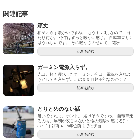
関連記事
頑丈
相変わらず暖かいですね。 もうすぐ3月なので、当
たり前か。 今年はずっと暖かい感じ。 自転車乗りに
はうれしいです。 その暖かさのせいで、花粉...
記事を読む
ガーミン電源入らず。
先日、軽く浸水したガーミン。今日、電源を入れよ
うとしても入らず。このまま再起不能なのか！？
記事を読む
とりとめのない話
暑いですねぇ、ホント。 溶けそうですわ。 自転車乗
るのも、早朝か夜じゃないと命の危険を感じる(´・
ω・｀) 以前 4，5年位前まではチョ...
記事を読む