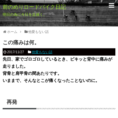
前のめりロードバイク日記
明日の為に今日を足掻く。
ホーム
他愛もない話
この痛みは何。
2017/11/27
他愛もない話
先日、家でゴロゴロしているとき、ピキッと背中に痛みが
走りました。
背骨と肩甲骨の間あたりです。
いままで、そんなとこが痛くなったことないのに。
再発