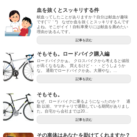
血を抜くとスッキリする件
献血ってしたことがありますか？自分は献血が趣味
です(´▽｀*) なぜか血を抜くとスッキリするんです
よね。そこがイイ！自転車乗りには献血を薦めたい
理由があるんです。
記事を読む
そもそも。ロードバイク購入編
ロードバイクかぁ。 クロスバイクから考えると値段
が高くなるなあ。 買えるけど・・・どうしようか
な。 通勤でロードバイクかあ。大層やな。...
記事を読む
そもそも。
なぜ、ロードバイクに乗るようになったのか？ 通
勤 以前、ママチャリで通勤している期間がありまし
た。自宅から会社までは20...
記事を読む
その車体はあなたを助けてくれますか？