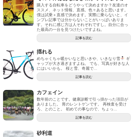
購入する自転車をどうやって決めますか？友達のオ
ススメ、ネット情報、直感。色々あると思います。
僕は試乗＋直感で決めます。実際に乗らないと、イ
ンプレ記事では分からないことがいっぱいありま
す。それに感じ方は人それぞれですし。自分に合っ
た最高の一台を見つけたいですよね。
記事を読む
揺れる
めちゃくちゃ暖かいなと思いきや、いきなり雪
ギ
ャップが大き過ぎますよね。 でも、写真が好きな人
にはいいかも。 桜と雪、奇麗で...
記事を読む
カフェイン
数年前のことです。健康診断で引っ掛かった項目が
ありました。 胃のレントゲンです。 再検査を受け
ろ、とのこと。 初めての事なので、ちょっ...
記事を読む
砂利道