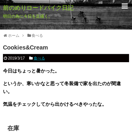
前のめりロードバイク日記
明日の為に今日を足掻く。
ホーム
食べる
Cookies&Cream
2019/3/17
食べる
今日はちょっと暑かった。
というか、寒いかなと思って冬装備で家を出たのが間違
い。
気温をチェックしてから出かけるべきやったな。
在庫