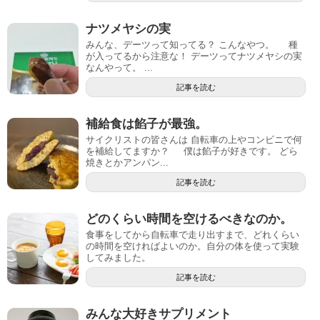
ナツメヤシの実
みんな、デーツって知ってる？ こんなやつ。 種
が入ってるから注意な！ デーツってナツメヤシの実
なんやって。 ...
記事を読む
補給食は餡子が最強。
サイクリストの皆さんは 自転車の上やコンビニで何
を補給してますか？ 僕は餡子が好きです。 どら
焼きとかアンパン...
記事を読む
どのくらい時間を空けるべきなのか。
食事をしてから自転車で走り出すまで、どれくらい
の時間を空ければよいのか。自分の体を使って実験
してみました。
記事を読む
みんな大好きサプリメント