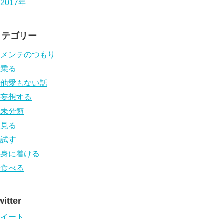
2017年
カテゴリー
メンテのつもり
乗る
他愛もない話
妄想する
未分類
見る
試す
身に着ける
食べる
witter
ツイート