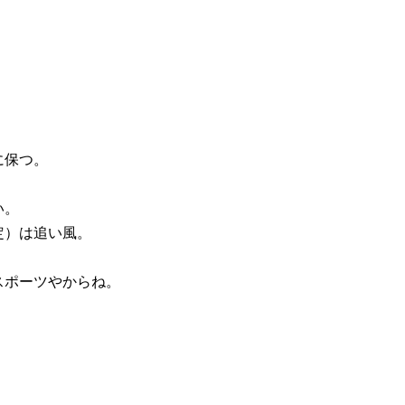
に保つ。
い。
定）は追い風。
スポーツやからね。