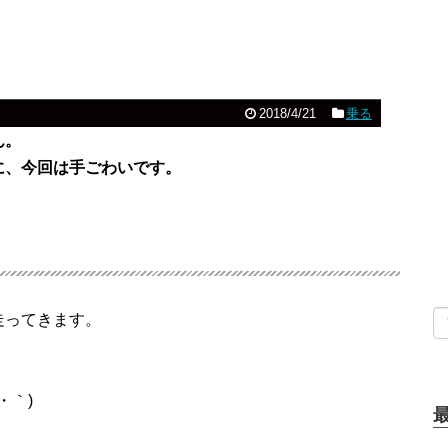
2018/4/21
乗る
ん。
に、今回は手ごわいです。
走ってきます。
・｀)