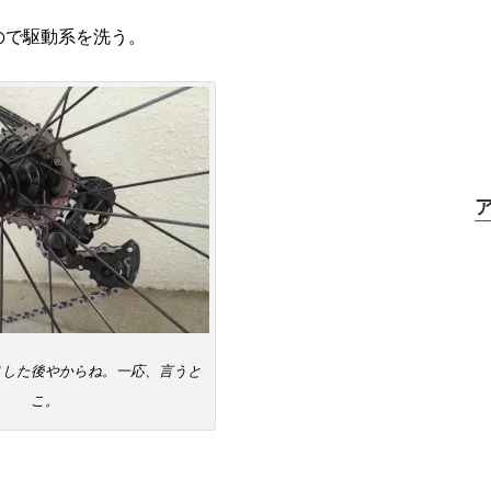
ので駆動系を洗う。
りした後やからね。一応、言うと
こ。