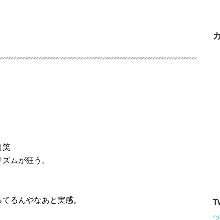
。
（笑
リズムが狂う。
ってるんやなあと実感。
T