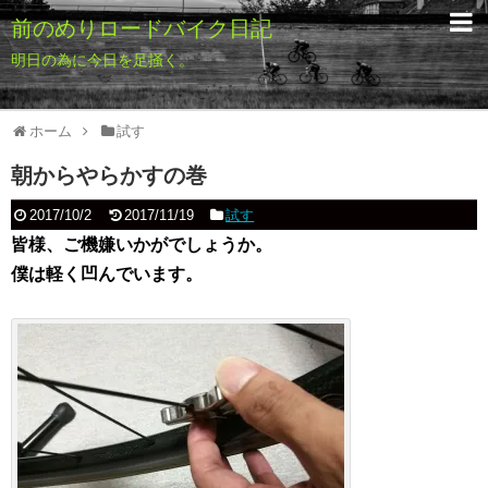
前のめりロードバイク日記
明日の為に今日を足掻く。
ホーム
試す
朝からやらかすの巻
2017/10/2
2017/11/19
試す
皆様、ご機嫌いかがでしょうか。
僕は軽く凹んでいます。