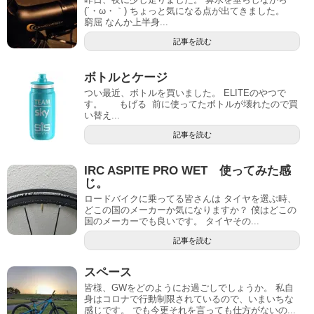
(´・ω・｀) ちょっと気になる点が出てきました。
窮屈 なんか上半身...
記事を読む
ボトルとケージ
つい最近、ボトルを買いました。 ELITEのやつで
す。 もげる 前に使ってたボトルが壊れたので買
い替え...
記事を読む
IRC ASPITE PRO WET 使ってみた感
じ。
ロードバイクに乗ってる皆さんは タイヤを選ぶ時、
どこの国のメーカーか気になりますか？ 僕はどこの
国のメーカーでも良いです。 タイヤその...
記事を読む
スペース
皆様、GWをどのようにお過ごしでしょうか。 私自
身はコロナで行動制限されているので、いまいちな
感じです。 でも今更それを言っても仕方がないの...