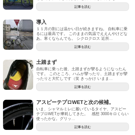
記事を読む
導入
１１月の割には温かい日が続きますね。 自転車に乗
るには最高です。 このままの気温でええんやけどな
あ。寒くならんでも。 シクロクロス 近所...
記事を読む
土踏まず
自転車に乗った後、土踏まずが攣るようになったん
です。 このところ、ハムが攣ったり、土踏まずが攣
ったりと大忙しです（笑 きっかけ いまま...
記事を読む
アスピーテプロWETと次の候補。
いま、シャマルミレに履いているタイヤ、アスピー
テプロWETが摩耗してきた。 感想 3000キロくらい
使ったかな。グリッ...
記事を読む