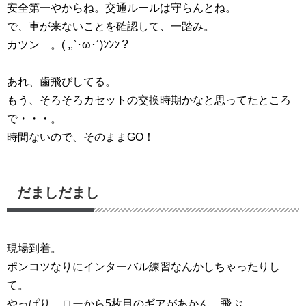
安全第一やからね。交通ルールは守らんとね。
で、車が来ないことを確認して、一踏み。
カツン 。( ,,`･ω･´)ﾝﾝﾝ？
あれ、歯飛びしてる。
もう、そろそろカセットの交換時期かなと思ってたところ
で・・・。
時間ないので、そのままGO！
だましだまし
現場到着。
ポンコツなりにインターバル練習なんかしちゃったりし
て。
やっぱり、ローから5枚目のギアがあかん。飛ぶ。