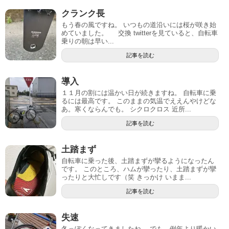
クランク長
もう春の風ですね。 いつもの道沿いには桜が咲き始
めていました。 交換 twitterを見ていると、自転車
乗りの朝は早い...
記事を読む
導入
１１月の割には温かい日が続きますね。 自転車に乗
るには最高です。 このままの気温でええんやけどな
あ。寒くならんでも。 シクロクロス 近所...
記事を読む
土踏まず
自転車に乗った後、土踏まずが攣るようになったん
です。 このところ、ハムが攣ったり、土踏まずが攣
ったりと大忙しです（笑 きっかけ いまま...
記事を読む
失速
冬っぽくなってきましたね。 でも、例年より暖かい