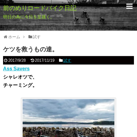
前のめりロードバイク日記
明日の為に今日を足掻く。
ホーム
試す
ケツを救うもの達。
2017/9/28
2017/11/19
試す
Ass Savers
シャレオツで、
チャーミング。