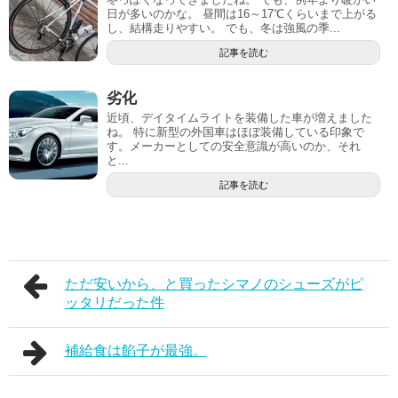
日が多いのかな。 昼間は16～17℃くらいまで上がる
し、結構走りやすい。 でも、冬は強風の季...
記事を読む
劣化
近頃、デイタイムライトを装備した車が増えました
ね。 特に新型の外国車はほぼ装備している印象で
す。メーカーとしての安全意識が高いのか、それ
と...
記事を読む
ただ安いから、と買ったシマノのシューズがピ
ッタリだった件
補給食は餡子が最強。