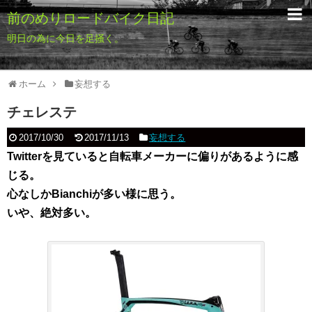
前のめりロードバイク日記
明日の為に今日を足掻く。
ホーム
妄想する
チェレステ
2017/10/30
2017/11/13
妄想する
Twitterを見ていると自転車メーカーに偏りがあるように感
じる。
心なしかBianchiが多い様に思う。
いや、絶対多い。