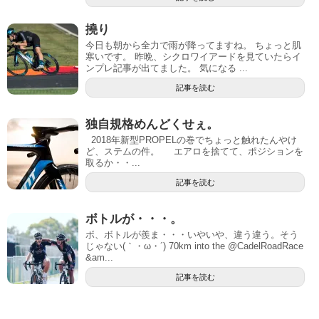
撓り
今日も朝から全力で雨が降ってますね。 ちょっと肌
寒いです。 昨晩、シクロワイアードを見ていたらイ
ンプレ記事が出てました。 気になる ...
記事を読む
独自規格めんどくせぇ。
2018年新型PROPELの巻でちょっと触れたんやけ
ど、ステムの件。 エアロを捨てて、ポジションを
取るか・・...
記事を読む
ボトルが・・・。
ボ、ボトルが羨ま・・・いやいや、違う違う。そう
じゃない(｀・ω・´) 70km into the @CadelRoadRace
&am...
記事を読む