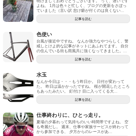
明けましておめでとうございます。 って、遅いです
よね。 1月は色々と忙しく、ブログの更新をさぼっ
ていました（言い訳 怠け癖が付くのは良くない...
記事を読む
色使い
台風が接近中ですね。 なんか強力なやつらしく、警
戒しとけよ的な記事がネットにあふれてます。 自分
の住んでいる街も雨風共に強くなってきました。...
記事を読む
水玉
なんか今日は・・・もう昨日か。 日付が変わって
た。 昨日は温かかったですね。 桜が開花したところ
もあったみたい。 釘付け 目に入ってくる大...
記事を読む
仕事終わりに、ひとっ走り。
夏場の夕暮れって気持ちのいい時間帯ですよね。 空
も奇麗だし。 週末、仕事や家族サービスが終わって
から参加できる、 夕方からのレースがあ...