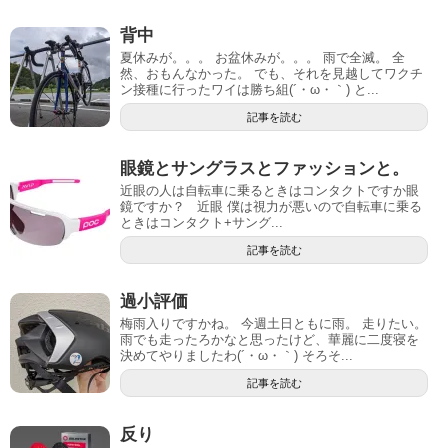
背中
夏休みが。。。 お盆休みが。。。 雨で全滅。 全
然、おもんなかった。 でも、それを見越してワクチ
ン接種に行ったワイは勝ち組(´・ω・｀) と...
記事を読む
眼鏡とサングラスとファッションと。
近眼の人は自転車に乗るときはコンタクトですか眼
鏡ですか？ 近眼 僕は視力が悪いので自転車に乗る
ときはコンタクト+サング...
記事を読む
過小評価
梅雨入りですかね。 今週土日ともに雨。 走りたい。
雨でも走ったろかなと思ったけど、華麗に二度寝を
決めてやりましたわ(´・ω・｀) そろそ...
記事を読む
反り