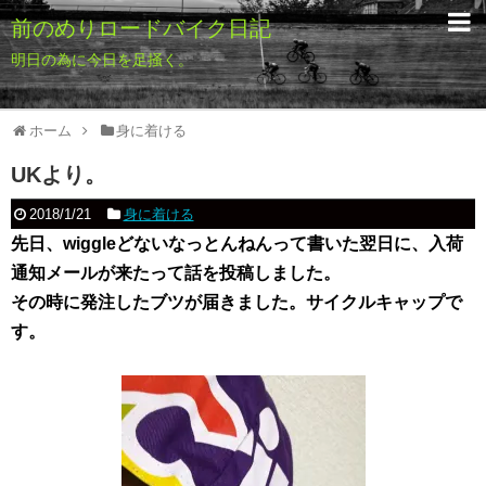
前のめりロードバイク日記
明日の為に今日を足掻く。
ホーム
身に着ける
UKより。
2018/1/21
身に着ける
先日、wiggleどないなっとんねんって書いた翌日に、入荷
通知メールが来たって話を投稿しました。
その時に発注したブツが届きました。サイクルキャップで
す。