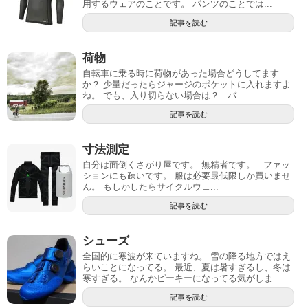
用するウェアのことです。 パンツのことでは...
記事を読む
荷物
自転車に乗る時に荷物があった場合どうしてます
か？ 少量だったらジャージのポケットに入れますよ
ね。 でも、入り切らない場合は？ バ...
記事を読む
寸法測定
自分は面倒くさがり屋です。 無精者です。 ファッ
ションにも疎いです。 服は必要最低限しか買いませ
ん。 もしかしたらサイクルウェ...
記事を読む
シューズ
全国的に寒波が来ていますね。 雪の降る地方ではえ
らいことになってる。 最近、夏は暑すぎるし、冬は
寒すぎる。 なんかピーキーになってる気がしま...
記事を読む