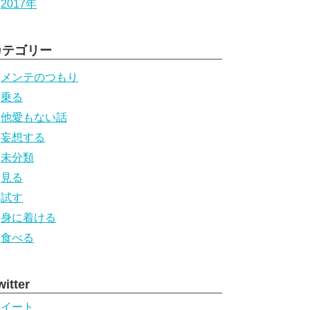
2017年
カテゴリー
メンテのつもり
乗る
他愛もない話
妄想する
未分類
見る
試す
身に着ける
食べる
witter
ツイート