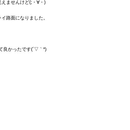
ませんけど(;・∀・)
ライ路面になりました。
良かったです(´▽｀*)