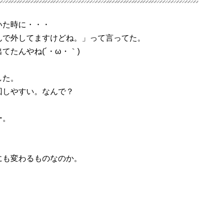
いた時に・・・
んで外してますけどね。」って言ってた。
たんやね(´・ω・｀)
した。
回しやすい。なんで？
ー。
にも変わるものなのか。