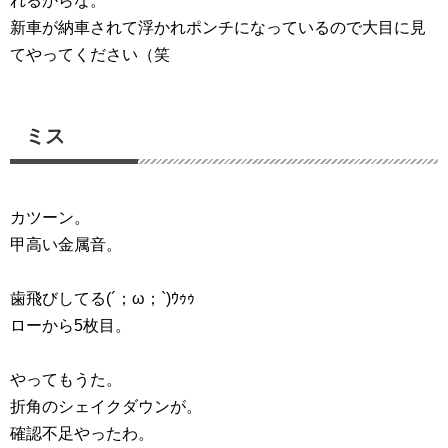
れるからな。
新車が納車されて浮かれポンチになっているので大目に見
てやってください（笑
ミス
カツーン。
甲高い金属音。
歯飛びしてる(´；ω；`)ｳｩｩ
ローから5枚目。
やってもうた。
折角のシェイクダウンが。
確認不足やったわ。