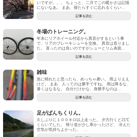
いですが。。。 ちょっと、二月でこの暖かさは記憶
にないなあ。 まあ、寝たらすぐに忘れるくらい...
記事を読む
冬場のトレーニング。
年末にリアホイール付近から異音がするという事
で、リアのブレーキシューを交換。 異音は直りまし
た。 直ったのは良いのですがシューとリム表面...
記事を読む
雑味
急に晴れたと思ったら、めっちゃ暑い。 雨よりええ
けど。 まあ、人ってのは勝手ですね。 雨は降るな、
暑くはなるな。 自分だけかな、身勝手なのは...
記事を読む
足がぱんちくりん。
久しぶりに１００キロ以上走った。 夕方行くと21℃
くらいでした。 帰り道が少し寒かったけど、 冷えた
空気が気持ちよかった。 ...