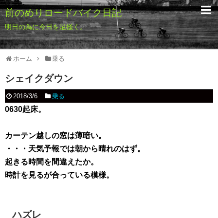
前のめりロードバイク日記
明日の為に今日を足掻く。
ホーム
乗る
シェイクダウン
2018/3/6
乗る
0630起床。
カーテン越しの窓は薄暗い。
・・・天気予報では朝から晴れのはず。
起きる時間を間違えたか。
時計を見るが合っている模様。
ハズレ