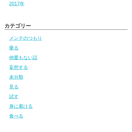
2017年
カテゴリー
メンテのつもり
乗る
他愛もない話
妄想する
未分類
見る
試す
身に着ける
食べる