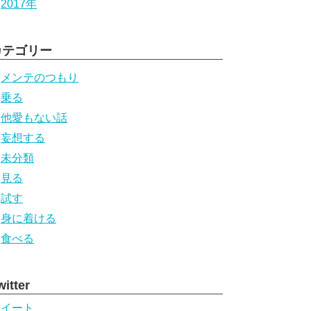
2017年
カテゴリー
メンテのつもり
乗る
他愛もない話
妄想する
未分類
見る
試す
身に着ける
食べる
witter
ツイート