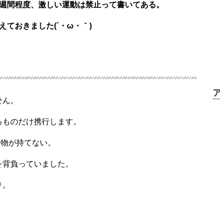
1週間程度、激しい運動は禁止って書いてある。
ておきました(´・ω・｀)
せん。
るものだけ携行します。
、物が持てない。
を背負っていました。
り。