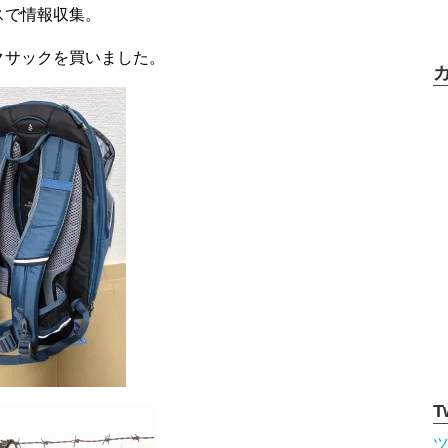
スで情報収集。
クサックを買いました。
T