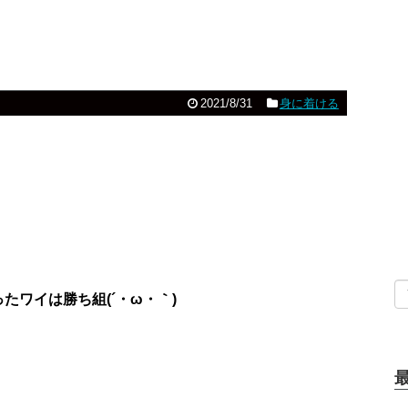
2021/8/31
身に着ける
ワイは勝ち組(´・ω・｀)